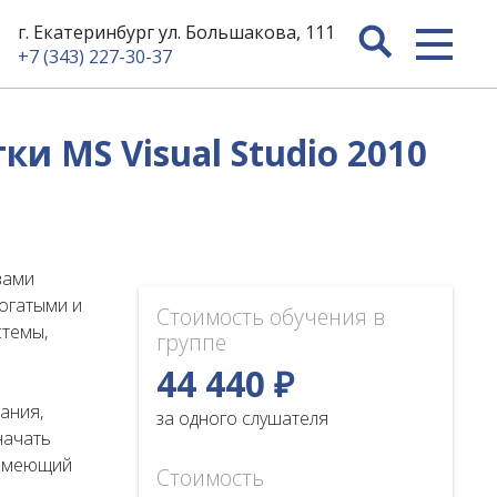
г. Екатеринбург ул. Большакова, 111
+7 (343) 227-30-37
и MS Visual Studio 2010
вами
богатыми и
Стоимость обучения в
стемы,
группе
44 440 ₽
ания,
за одного слушателя
начать
 имеющий
Стоимость