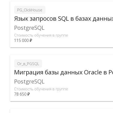
PG_ClickHouse
Язык запросов SQL в базах данных
PostgreSQL
Стоимость обучения в группе
115 000 ₽
Or_в_PGSQL
Миграция базы данных Oracle в P
PostgreSQL
Стоимость обучения в группе
78 650 ₽