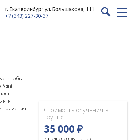
г. Екатеринбург ул. Большакова, 111
+7 (343) 227-30-37
ме, чтобы
Point
ьность
наете
 и применяя
Стоимость обучения в
группе
35 000 ₽
за одного слушателя