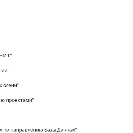
ЮНИТ
"
нии
"
х осени
"
нию проектами
"
ах по направлению Базы Данных
"