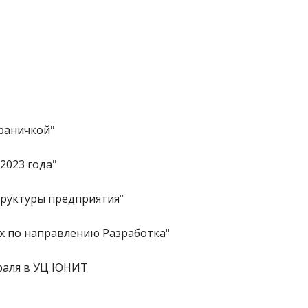
траничкой
"
2023 года
"
труктуры предприятия
"
х по направлению Разработка
"
враля в УЦ ЮНИТ