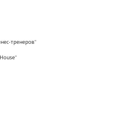
"
знес-тренеров
"
kHouse
"